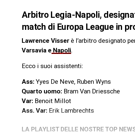
Arbitro Legia-Napoli, designato
match di Europa League in pr
Lawrence Visser
è l’arbitro designato pe
Varsavia e
Napoli
.
Ecco i suoi assistenti:
Ass:
Yyes De Neve, Ruben Wyns
Quarto uomo:
Bram Van Driessche
Var:
Benoit Millot
Ass. Var:
Erik Lambrechts
LA PLAYLIST DELLE NOSTRE TOP NEW