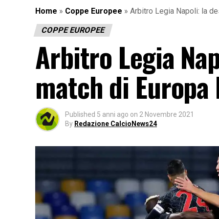
Home
»
Coppe Europee
»
Arbitro Legia Napoli: la 
COPPE EUROPEE
Arbitro Legia Nap
match di Europa
Published
5 anni ago
on
2 Novembre 2021
By
Redazione CalcioNews24