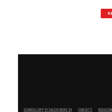
R
SCARICA L’APP DI CALCIO NEWS 24
CONTATTI
REDAZION