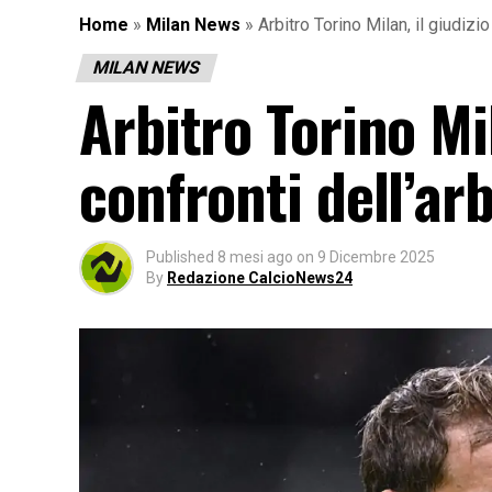
Home
»
Milan News
»
Arbitro Torino Milan, il giudizio
MILAN NEWS
Arbitro Torino Mil
confronti dell’arb
Published
8 mesi ago
on
9 Dicembre 2025
By
Redazione CalcioNews24