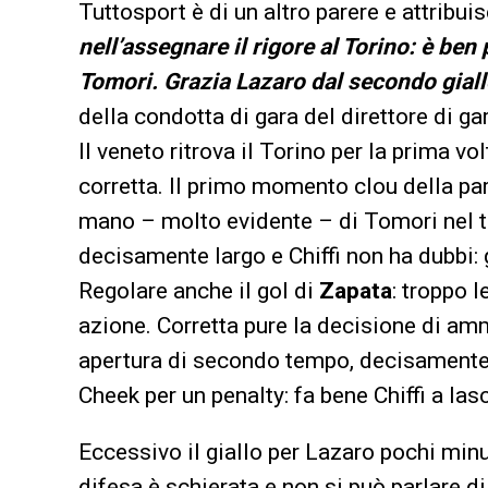
Tuttosport è di un altro parere e attribuis
nell’assegnare il rigore al Torino: è ben
Tomori. Grazia Lazaro dal secondo gial
della condotta di gara del direttore di g
Il veneto ritrova il Torino per la prima v
corretta. Il primo momento clou della part
mano – molto evidente – di Tomori nel te
decisamente largo e Chiffi non ha dubbi: g
Regolare anche il gol di
Zapata
: troppo 
azione. Corretta pure la decisione di am
apertura di secondo tempo, decisamente 
Cheek per un penalty: fa bene Chiffi a las
Eccessivo il giallo per Lazaro pochi minut
difesa è schierata e non si può parlare d