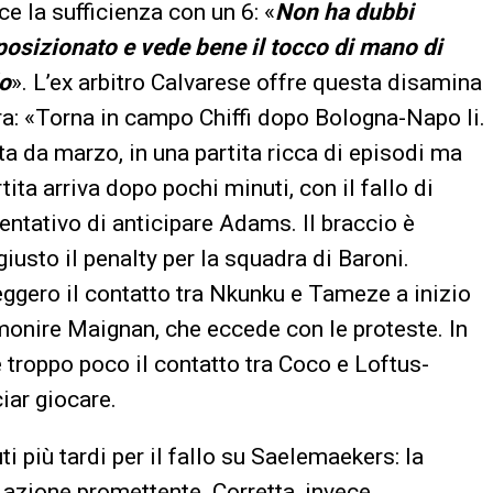
ce la sufficienza con un 6: «
Non ha dubbi
 posizionato e vede bene il tocco di mano di
lo
». L’ex arbitro Calvarese offre questa disamina
ara: «Torna in campo Chiffi dopo Bologna-Napo li.
olta da marzo, in una partita ricca di episodi ma
ita arriva dopo pochi minuti, con il fallo di
ntativo di anticipare Adams. Il braccio è
iusto il penalty per la squadra di Baroni.
leggero il contatto tra Nkunku e Tameze a inizio
monire Maignan, che eccede con le proteste. In
troppo poco il contatto tra Coco e Loftus-
ciar giocare.
i più tardi per il fallo su Saelemaekers: la
i azione promettente. Corretta, invece,