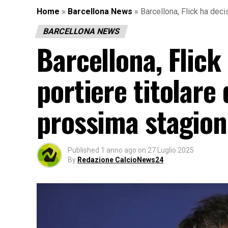
Home
»
Barcellona News
»
Barcellona, Flick ha deci
BARCELLONA NEWS
Barcellona, Flick 
portiere titolare
prossima stagion
Published
1 anno ago
on
27 Luglio 2025
By
Redazione CalcioNews24