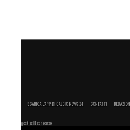
l’eredità di ter Stegen, colonna del club 
slancio a una squadra in cerca di continu
LA PLAYLIST DELLE NOSTRE TOP NEW
SCARICA L’APP DI CALCIO NEWS 24
CONTATTI
REDAZION
gestisci il consenso