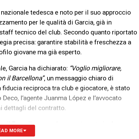
la nazionale tedesca e noto per il suo approccio
zzamento per le qualità di Garcia, già in
staff tecnico del club. Secondo quanto riportato
egia precisa: garantire stabilità e freschezza a
ofilo giovane ma già esperto.
le, Garcia ha dichiarato:
“Voglio migliorare,
n il Barcellona”
, un messaggio chiaro di
fiducia reciproca tra club e giocatore, è stato
ivo Deco, l’agente Juanma López e l’avvocato
i dettagli del contratto.
te, il Barcellona sembra aver trovato in Joan
EAD MORE
a. Il giovane portiere è chiamato a raccogliere