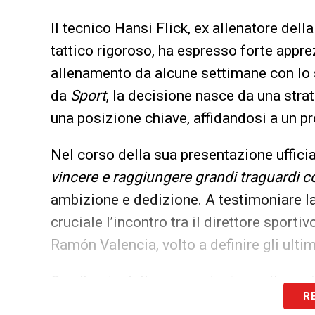
Il tecnico Hansi Flick, ex allenatore del
tattico rigoroso, ha espresso forte appre
allenamento da alcune settimane con lo 
da
Sport
, la decisione nasce da una strat
una posizione chiave, affidandosi a un pr
Nel corso della sua presentazione ufficia
vincere e raggiungere grandi traguardi co
ambizione e dedizione. A testimoniare la 
cruciale l’incontro tra il direttore sport
Ramón Valencia, volto a definire gli ultim
Con l’avvio della nuova stagione alle por
R
Garcia la soluzione definitiva per la port