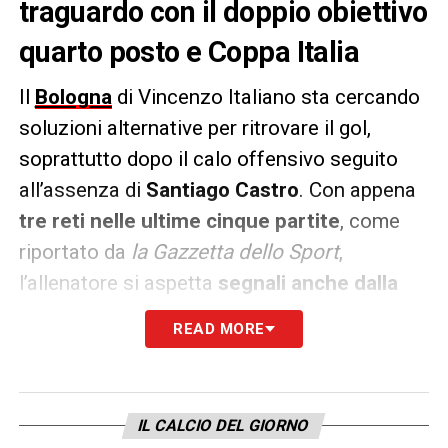
traguardo con il doppio obiettivo
quarto posto e Coppa Italia
Il
Bologna
di Vincenzo Italiano sta cercando
soluzioni alternative per ritrovare il gol,
soprattutto dopo il calo offensivo seguito
all’assenza di
Santiago Castro
. Con appena
tre reti nelle ultime cinque partite
, come
riportato da
la Gazzetta dello Sport
,
l’allenatore si aspetta
segnali anche dalla
difesa
, finora a segno solo con
Holm e De
READ MORE
Silvestri
. Si attendono contributi da giocatori
come
Lucumí, Beukema, Casale, Eric,
Miranda, Calabria e Lykogiannis
. In questo
IL CALCIO DEL GIORNO
contesto, l’ad Claudio Fenucci ha confermato