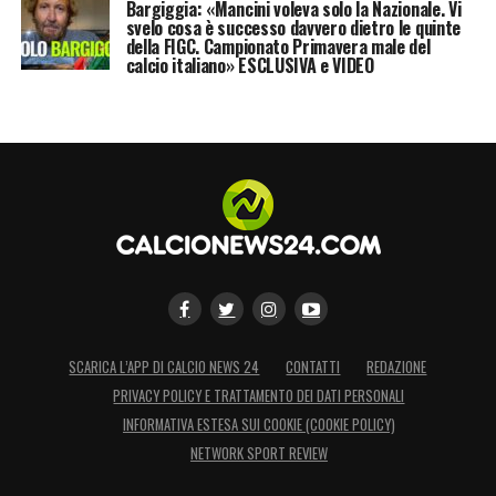
Bargiggia: «Mancini voleva solo la Nazionale. Vi
svelo cosa è successo davvero dietro le quinte
che puntano a tornare disponibili per la finale
della FIGC. Campionato Primavera male del
del 14 maggio.
calcio italiano» ESCLUSIVA e VIDEO
LA PLAYLIST DELLE NOSTRE TOP NEWS
SCARICA L’APP DI CALCIO NEWS 24
CONTATTI
REDAZIONE
PRIVACY POLICY E TRATTAMENTO DEI DATI PERSONALI
INFORMATIVA ESTESA SUI COOKIE (COOKIE POLICY)
NETWORK SPORT REVIEW