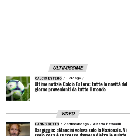
campo e nei bilanci.
E Giovanni Sartori ne è
l’architetto.
LA PLAYLIST DELLE NOSTRE TOP NEWS
ULTIMISSIME
3 ore ago
CALCIO ESTERO
Ultime notizie Calcio Estero: tutte le novità del
giorno provenienti da tutto il mondo
VIDEO
2 settimane ago
Alberto Petrosilli
HANNO DETTO
Bargiggia: «Mancini voleva solo la Nazionale. Vi
svelo cosa è successo davvero dietro le quinte