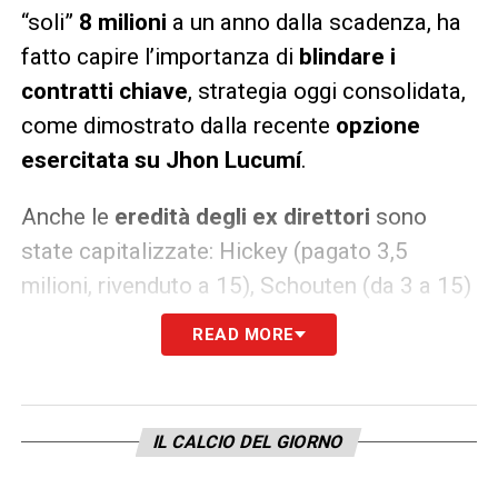
“soli”
8 milioni
a un anno dalla scadenza, ha
fatto capire l’importanza di
blindare i
contratti chiave
, strategia oggi consolidata,
come dimostrato dalla recente
opzione
esercitata su Jhon Lucumí
.
Anche le
eredità degli ex direttori
sono
state capitalizzate: Hickey (pagato 3,5
milioni, rivenduto a 15), Schouten (da 3 a 15)
e Theate (da 8 a 20) sono esempi
READ MORE
emblematici. Anche
Barrow
, acquistato da
Bigon e poi venduto da Sartori, ha lasciato il
segno.
IL CALCIO DEL GIORNO
Il Bologna, oggi, è una squadra vincente in