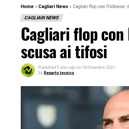
Home
»
Cagliari News
»
Cagliari flop con l’Udinese: i
CAGLIARI NEWS
Cagliari flop con 
scusa ai tifosi
Published
5 anni ago
on
18 Dicembre 2021
By
Reparto tecnico