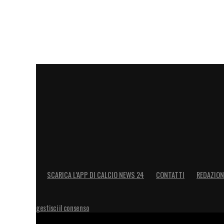
e spera di trattenerlo almeno per un’altr
potrebbe accelerare la cessione. Le pro
l’affare si concretizzerà o se il club bavar
LA PLAYLIST DELLE NOSTRE TOP NEW
SCARICA L’APP DI CALCIO NEWS 24
CONTATTI
REDAZION
gestisci il consenso