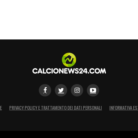
a stagione, ma la pressione del
Bayern Monaco
ssime settimane saranno decisive per capire se
ese dovrà virare su altri obiettivi.
S
E
PRIVACY POLICY E TRATTAMENTO DEI DATI PERSONALI
INFORMATIVA ES