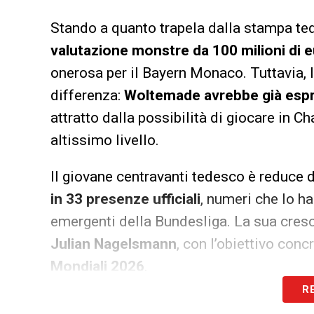
Stando a quanto trapela dalla stampa te
valutazione monstre da 100 milioni di 
onerosa per il Bayern Monaco. Tuttavia, l
differenza:
Woltemade avrebbe già espre
attratto dalla possibilità di giocare in 
altissimo livello.
Il giovane centravanti tedesco è reduce 
in 33 presenze ufficiali
, numeri che lo h
emergenti della Bundesliga. La sua cres
Julian Nagelsmann
, con l’obiettivo con
Mondiali 2026
.
R
Lo
Stoccarda
considera
Woltemade un e