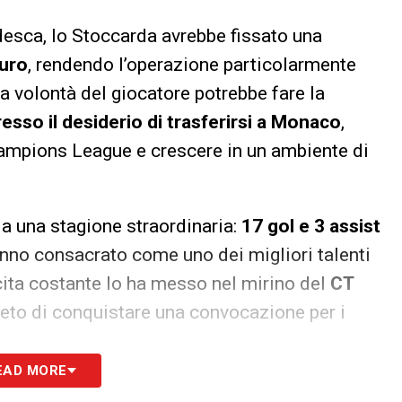
desca, lo Stoccarda avrebbe fissato una
euro
, rendendo l’operazione particolarmente
a volontà del giocatore potrebbe fare la
sso il desiderio di trasferirsi a Monaco
,
Champions League e crescere in un ambiente di
da una stagione straordinaria:
17 gol e 3 assist
anno consacrato come uno dei migliori talenti
cita costante lo ha messo nel mirino del
CT
creto di conquistare una convocazione per i
EAD MORE
lemento chiave del proprio progetto tecnico