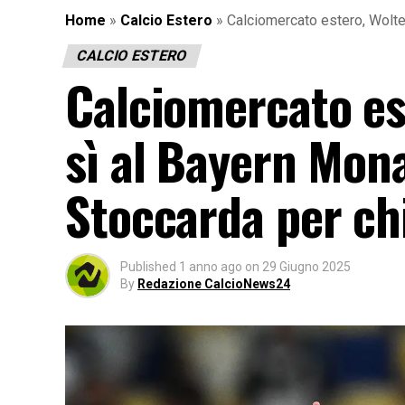
Home
»
Calcio Estero
»
Calciomercato estero, Wolte
CALCIO ESTERO
Calciomercato es
sì al Bayern Mona
Stoccarda per ch
Published
1 anno ago
on
29 Giugno 2025
By
Redazione CalcioNews24