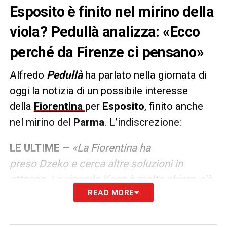
Esposito è finito nel mirino della
viola? Pedullà analizza: «Ecco
perché da Firenze ci pensano»
Alfredo
Pedullà
ha parlato nella giornata di
oggi la notizia di un possibile interesse
della
Fiorentina
per
Esposito
, finito anche
nel mirino del
Parma
. L’indiscrezione:
LE ULTIME –
«La Fiorentina ha
preso Dzeko e cerca altre soluzioni in
attacco. La vicenda Kean è molto chiara, c’è
READ MORE
una clausola, qualcuno deve materializzarsi
e fin qui non c’è stato nulla di concreto. Se
qualcuno, con il gradimento di Kean,