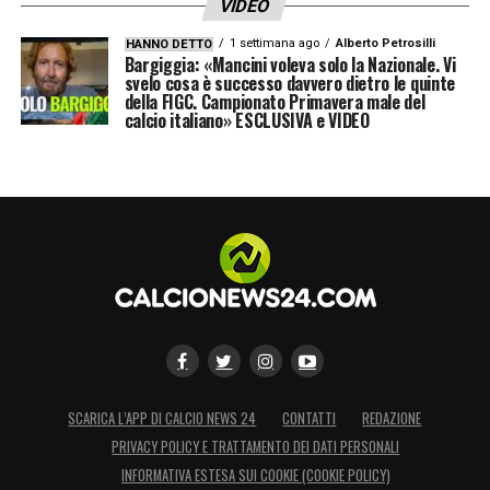
VIDEO
1 settimana ago
Alberto Petrosilli
HANNO DETTO
Bargiggia: «Mancini voleva solo la Nazionale. Vi
svelo cosa è successo davvero dietro le quinte
della FIGC. Campionato Primavera male del
calcio italiano» ESCLUSIVA e VIDEO
SCARICA L’APP DI CALCIO NEWS 24
CONTATTI
REDAZIONE
PRIVACY POLICY E TRATTAMENTO DEI DATI PERSONALI
INFORMATIVA ESTESA SUI COOKIE (COOKIE POLICY)