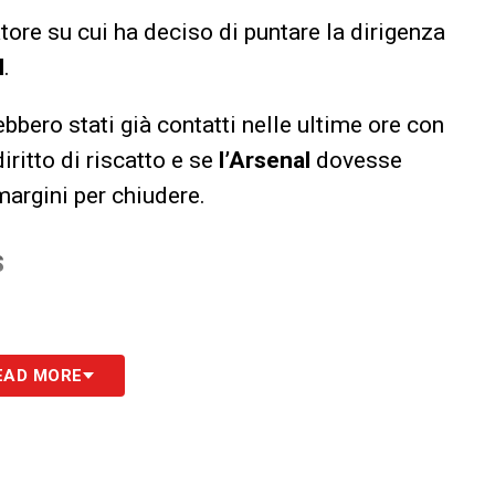
catore su cui ha deciso di puntare la dirigenza
l
.
ebbero stati già contatti nelle ultime ore con
iritto di riscatto e se
l’Arsenal
dovesse
margini per chiudere.
S
EAD MORE