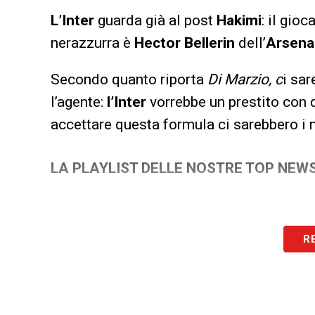
L’Inter
guarda già al post
Hakimi
: il gio
nerazzurra è
Hector Bellerin
dell’
Arsena
Secondo quanto riporta
Di Marzio, c
i sar
l’agente:
l’Inter
vorrebbe un prestito con d
accettare questa formula ci sarebbero i 
LA PLAYLIST DELLE NOSTRE TOP NEW
R