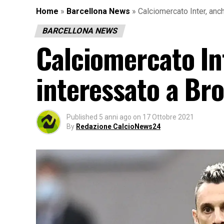
Home
»
Barcellona News
»
Calciomercato Inter, anc
BARCELLONA NEWS
Calciomercato Int
interessato a Bro
Published
5 anni ago
on
17 Ottobre 2021
By
Redazione CalcioNews24