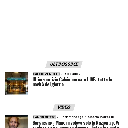
ULTIMISSIME
3 ore ago
CALCIOMERCATO
Ultime notizie Calciomercato LIVE: tutte le
novità del giorno
VIDEO
1 settimana ago
Alberto Petrosilli
HANNO DETTO
Bargiggia: «Mancini voleva solo la Nazionale. Vi
svelo cosa è successo davvero dietro le quinte