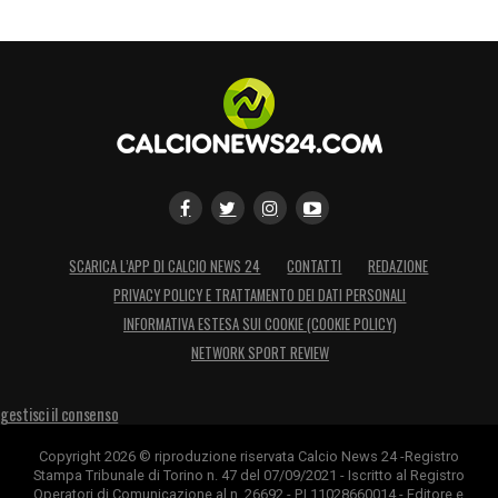
SCARICA L’APP DI CALCIO NEWS 24
CONTATTI
REDAZIONE
PRIVACY POLICY E TRATTAMENTO DEI DATI PERSONALI
INFORMATIVA ESTESA SUI COOKIE (COOKIE POLICY)
NETWORK SPORT REVIEW
gestisci il consenso
Copyright 2026 © riproduzione riservata Calcio News 24 -Registro
Stampa Tribunale di Torino n. 47 del 07/09/2021 - Iscritto al Registro
Operatori di Comunicazione al n. 26692 - P.I.11028660014 - Editore e