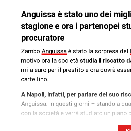
Anguissa è stato uno dei miglio
stagione e ora i partenopei stu
procuratore
Zambo
Anguissa
è stato la sorpresa del
motivo ora la società
studia il riscatto 
mila euro per il prestito e ora dovrà esser
cartellino.
A Napoli, infatti, per parlare del suo r
Anguissa. In questi giorni – stando a qua
con la società e verrà studiato un piano pe
R