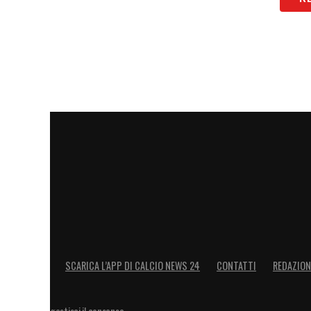
LA PLAYLIST DELLE NOSTRE TOP NEW
SCARICA L’APP DI CALCIO NEWS 24
CONTATTI
REDAZION