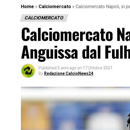
Home
»
Calciomercato
»
Calciomercato Napoli, si p
CALCIOMERCATO
Calciomercato Nap
Anguissa dal Fu
Published
5 anni ago
on
17 Ottobre 2021
By
Redazione CalcioNews24