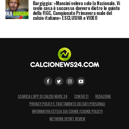
Bargiggia: «Mancini voleva solo la Nazionale. Vi
svelo cosa è successo davvero dietro le quinte
della FIGC. Campionato Primavera male del
calcio italiano» ESCLUSIVA e VIDEO
SCARICA L’APP DI CALCIO NEWS 24
CONTATTI
REDAZIONE
PRIVACY POLICY E TRATTAMENTO DEI DATI PERSONALI
INFORMATIVA ESTESA SUI COOKIE (COOKIE POLICY)
NETWORK SPORT REVIEW