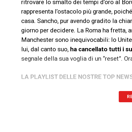
ritrovare lo smalto dei tempi d’oro al Bo
rappresenta l’ostacolo più grande, poich
casa. Sancho, pur avendo gradito la chia
giorno per decidere. La Roma ha fretta, 
Manchester sono inequivocabili: lo Unit
lui, dal canto suo,
ha cancellato tutti i su
segnale della sua voglia di un “reset”. Ora
LA PLAYLIST DELLE NOSTRE TOP NEW
R