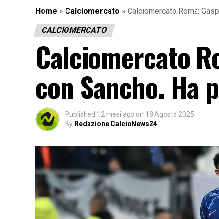
Home
»
Calciomercato
»
Calciomercato Roma: Gasper
CALCIOMERCATO
Calciomercato Ro
con Sancho. Ha p
Published
12 mesi ago
on
18 Agosto 2025
By
Redazione CalcioNews24