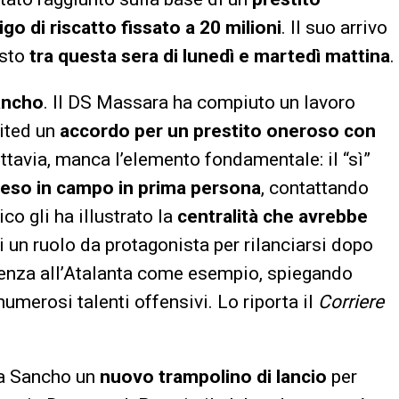
go di riscatto fissato a 20 milioni
. Il suo arrivo
isto
tra questa sera di lunedì e martedì mattina
.
ancho
. Il DS Massara ha compiuto un lavoro
ited un
accordo per un prestito oneroso con
ttavia, manca l’elemento fondamentale: il “sì”
ceso in campo in prima persona
, contattando
co gli ha illustrato la
centralità che avrebbe
 un ruolo da protagonista per rilanciarsi dopo
erienza all’Atalanta come esempio, spiegando
merosi talenti offensivi. Lo riporta il
Corriere
 a Sancho un
nuovo trampolino di lancio
per