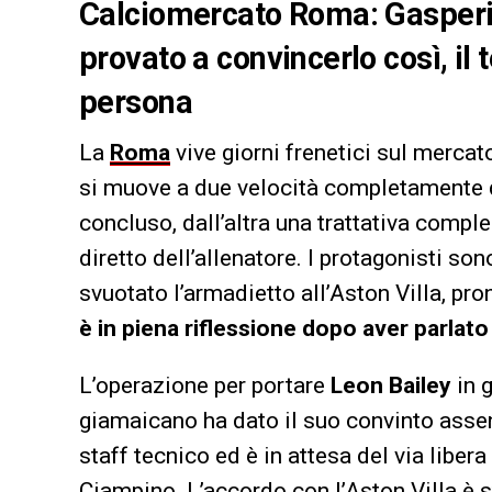
Calciomercato Roma: Gasperin
provato a convincerlo così, il
persona
La
Roma
vive giorni frenetici sul merca
si muove a due velocità completamente di
concluso, dall’altra una trattativa comple
diretto dell’allenatore. I protagonisti so
svuotato l’armadietto all’Aston Villa, pro
è in piena riflessione dopo aver parlato
L’operazione per portare
Leon Bailey
in g
giamaicano ha dato il suo convinto assen
staff tecnico ed è in attesa del via libera
Ciampino. L’accordo con l’Aston Villa è s