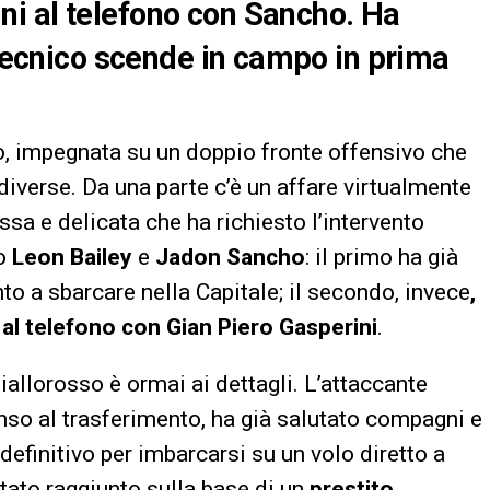
i al telefono con Sancho. Ha
 tecnico scende in campo in prima
to, impegnata su un doppio fronte offensivo che
verse. Da una parte c’è un affare virtualmente
ssa e delicata che ha richiesto l’intervento
no
Leon Bailey
e
Jadon Sancho
: il primo ha già
nto a sbarcare nella Capitale; il secondo, invece
,
 al telefono con Gian Piero Gasperini
.
iallorosso è ormai ai dettagli. L’attaccante
so al trasferimento, ha già salutato compagni e
 definitivo per imbarcarsi su un volo diretto a
tato raggiunto sulla base di un
prestito