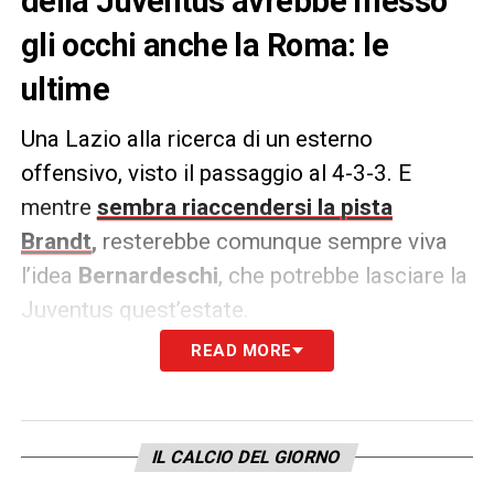
della Juventus avrebbe messo
gli occhi anche la Roma: le
ultime
Una Lazio alla ricerca di un esterno
offensivo, visto il passaggio al 4-3-3. E
mentre
sembra riaccendersi la pista
Brandt
,
resterebbe comunque sempre viva
l’idea
Bernardeschi
, che potrebbe lasciare la
Juventus quest’estate.
READ MORE
Ma ecco che, secondo quanto rivelato
da
Sportmediaset
, sul bianconero avrebbe
messo gli occhi anche la Roma. Infatti
IL CALCIO DEL GIORNO
Mourinho apprezzerebbe la duttilità dell’ex