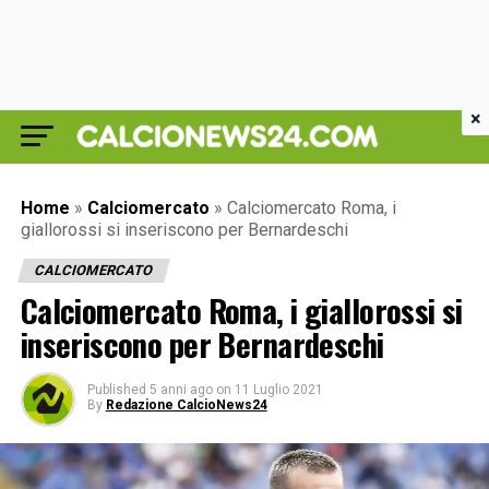
×
Home
»
Calciomercato
»
Calciomercato Roma, i
giallorossi si inseriscono per Bernardeschi
CALCIOMERCATO
Calciomercato Roma, i giallorossi si
inseriscono per Bernardeschi
Published
5 anni ago
on
11 Luglio 2021
By
Redazione CalcioNews24