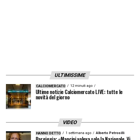
Fiorentina nel tridente offensivo. Insomma,
attorno al 27 potrebbe davvero esserci tanto
movimento.
LA PLAYLIST DELLE NOSTRE TOP NEWS
ULTIMISSIME
12 minuti ago
CALCIOMERCATO
Ultime notizie Calciomercato LIVE: tutte le
novità del giorno
VIDEO
1 settimana ago
Alberto Petrosilli
HANNO DETTO
Bargiggia: «Mancini voleva solo la Nazionale. Vi