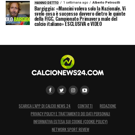
1 settimana ago
Alberto Petrosilli
HANNO DETTO
Bargiggia: «Mancini voleva solo la Nazionale. Vi
svelo cosa è successo davvero dietro le quinte
della FIGC. Campionato Primavera male del
calcio italiano» ESCLUSIVA e VIDEO
SCARICA L’APP DI CALCIO NEWS 24
CONTATTI
REDAZIONE
PRIVACY POLICY E TRATTAMENTO DEI DATI PERSONALI
INFORMATIVA ESTESA SUI COOKIE (COOKIE POLICY)
NETWORK SPORT REVIEW