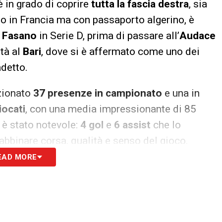
è in grado di coprire
tutta la fascia destra
, sia
o in Francia ma con passaporto algerino, è
l
Fasano
in Serie D, prima di passare all’
Audace
ità al
Bari
, dove si è affermato come uno dei
adetto.
zionato
37 presenze in campionato
e una in
iocati
, con una media impressionante di 85
o è stato notevole:
4 gol
e
6 assist
che lo
bbinare corsa, qualità e senso del gioco.
EAD MORE
ede in Dorval il profilo ideale per arricchire il
ma già pronto per il salto in Serie A. Nei
 ufficiali tra i club per cercare di anticipare la