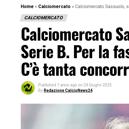
Home
»
Calciomercato
»
Calciomercato Sassuolo, si 
CALCIOMERCATO
Calciomercato Sas
Serie B. Per la fa
C’è tanta concor
Published
1 anno ago
on
24 Giugno 2025
By
Redazione CalcioNews24