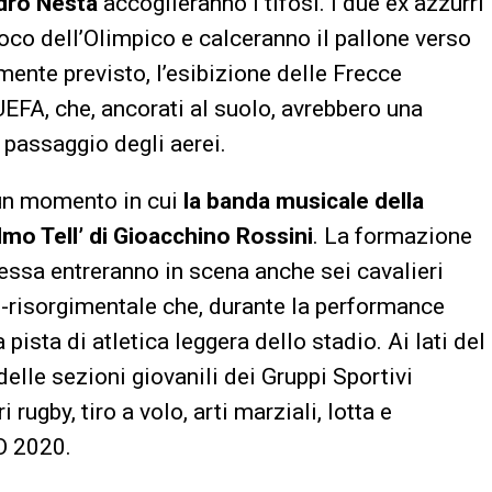
dro Nesta
accoglieranno i tifosi. I due ex azzurri
ioco dell’Olimpico e calceranno il pallone verso
lmente previsto, l’esibizione delle Frecce
l’UEFA, che, ancorati al suolo, avrebbero una
l passaggio degli aerei.
 un momento in cui
la banda musicale della
lmo Tell’
di Gioacchino Rossini
. La formazione
essa entreranno in scena anche sei cavalieri
co-risorgimentale che, durante la performance
pista di atletica leggera dello stadio. Ai lati del
elle sezioni giovanili dei Gruppi Sportivi
rugby, tiro a volo, arti marziali, lotta e
O 2020.