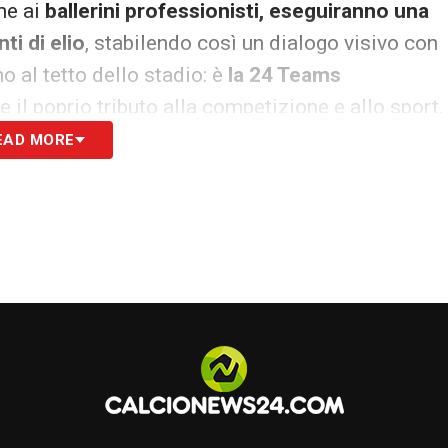
eme ai
ballerini professionisti, eseguiranno una
ti di elio
, stabilendo così un dialogo visivo con
o al tetto dello stadio: è
la 24 Teams
il poprio tributo alla competizione e allo sport.
EAD MORE
a sarà dedicata alla
grande musica.
A prendersi
estro Andrea Bocelli
, che si esibirà cantando
la
palloncini, in rappresentanza delle 24 Nazionali
olo, impostato per elevare simbolicamente lo
rà accompagnato da
un’esplosione di effetti
ero tetto dello stadio.
‘We Are The People’
, l’inno ufficiale di Euro
ge
protagonisti di una performance virtuale
tutto il mondo grazie all’utilizzo di tecnologie