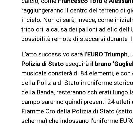
calcio, come
Francesco Totti
e
Alessan
raggiungeranno il centro del terreno di g
il cielo. Non ci sarà, invece, come inizia
tricolori, a causa dei palloni ad elio del
possibilità remota di staccarsi durante i
L’atto successivo sarà
l’EURO Triumph
,
Polizia di Stato
eseguirà
il brano ‘Guglie
musicale consterà di 84 elementi, e con 
della Polizia di Stato in uniforme stori
della Banda, resteranno schierati lungo la 
campo saranno quindi presenti 24 atleti d
Fiamme Oro della Polizia di Stato (settori 
scherma) che indossano l’uniforme EUR