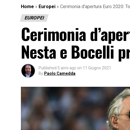
Home
»
Europei
»
Cerimonia d’apertura Euro 2020: To
EUROPEI
Cerimonia d’apert
Nesta e Bocelli 
Published
5 anni ago
on
11 Giugno 2021
By
Paolo Camedda