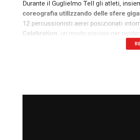
Durante il Guglielmo Tell gli atleti, insi
coreografia utilizzando delle sfere gigan
12 percussionisti aerei posizionati intorn
Celebration,
un modo gioioso per rendere 
R
L’ultima parte della cerimonia di apertur
la scena allo Stadio Olimpico sarà
il ma
celebre aria ‘Nessun dorma’
, mentre 24 
partecipanti, formeranno un unico grapp
spirito di EURO al cielo. Il momento sa
pirotecnici colorati
che occuperanno l’int
La cerimonia d’apertura si chiuderà con
2020, con
Martin Garrix, Bono e The Ed
capace di raggiungere gli appassionati di 