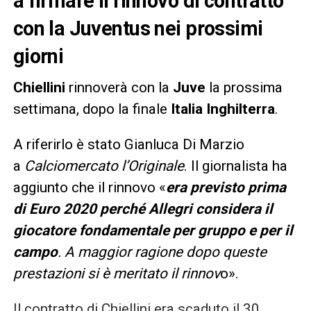
a firmare il rinnovo di contratto
con la Juventus nei prossimi
giorni
Chiellini
rinnoverà con la
Juve
la prossima
settimana, dopo la finale
Italia Inghilterra
.
A riferirlo è stato Gianluca Di Marzio
a
Calciomercato l’Originale
. Il giornalista ha
aggiunto che il rinnovo «
era previsto prima
di Euro 2020 perché Allegri considera il
giocatore fondamentale per gruppo e per il
campo
. A maggior ragione dopo queste
prestazioni si è meritato il rinnov
o».
Il contratto di Chiellini era scaduto il 30