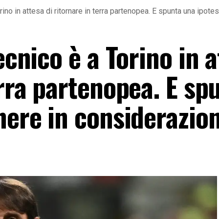
orino in attesa di ritornare in terra partenopea. E spunta una ipot
ecnico è a Torino in 
erra partenopea. E sp
nere in considerazio