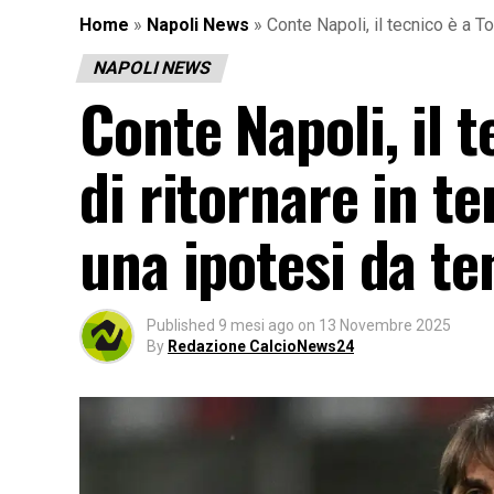
Home
»
Napoli News
»
Conte Napoli, il tecnico è a T
NAPOLI NEWS
Conte Napoli, il t
di ritornare in t
una ipotesi da te
Published
9 mesi ago
on
13 Novembre 2025
By
Redazione CalcioNews24