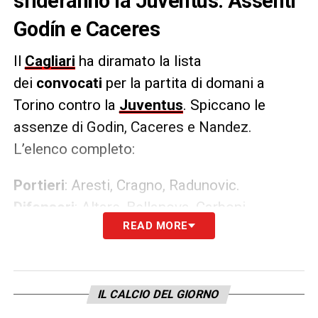
sfideranno la Juventus. Assenti
Godín e Caceres
Il
Cagliari
ha diramato la lista
dei
convocati
per la partita di domani a
Torino contro la
Juventus
. Spiccano le
assenze di Godin, Caceres e Nandez.
L’elenco completo:
Portieri
: Aresti, Cragno, Radunovic.
Difensori
: Altare, Bellanova, Carboni,
READ MORE
Ceppitelli, Dalbert, Lykogiannis, Obert, Zappa.
Centrocampisti
: Deiola, Faragò, Grassi,
Nandez, Oliva, Pereiro.
Attaccanti
: Ceter, Joao Pedro, Keita Balde,
IL CALCIO DEL GIORNO
Pavoletti.