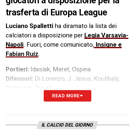
giocatori a disposizione per la
trasferta di Europa League
Luciano Spalletti
ha diramato la lista dei
calciatori a disposizione per
Legia Varsavia-
Napoli
. Fuori, come comunicato,
Insigne e
Fabian Ruiz
.
Portieri:
Idasiak, Meret, Ospina
Difensori:
Di Lorenzo, J. Jesus, Koulibaly,
Rrahmani, Zanoli
READ MORE
Centrocampisti:
Anguissa, Demme, Elmas,
Lobotka, Zielinski
Attaccanti:
Lozano, Mertens, Ounas,
Petagna, Politano
IL CALCIO DEL GIORNO