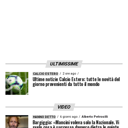
LA PLAYLIST DELLE NOSTRE TOP NEWS
ULTIMISSIME
2 ore ago
CALCIO ESTERO
Ultime notizie Calcio Estero: tutte le novità del
giorno provenienti da tutto il mondo
VIDEO
6 giorni ago
Alberto Petrosilli
HANNO DETTO
Bargiggia: «Mancini voleva solo la Nazionale. Vi
svelo cosa è successo davvero dietro le quinte