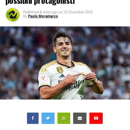
possibili protagonisti
Published
8 mesi ago
on
22 Dicembre 2025
By
Paolo Moramarco