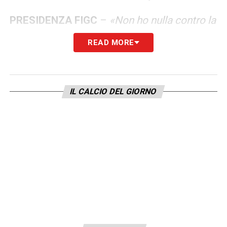
PRESIDENZA FIGC
–
«
Non ho nulla contro la
sua candidatura, ma da persona che lavora
READ MORE
in questo mondo da tanti anni vi dico
che avrei prima fatto tutte le riforme, e poi
avrei scelto Malagò. Anzi, l’avrei anche
IL CALCIO DEL GIORNO
messo come commissario se questa era la
volontà. Così è come prendere un cavallo e
poi la stalla, che faccio? Tengo il cavallo per
strada? È questo il tema secondo me. Non è
un problema di persone, ma come al solito
in questo paese, ciò conta più degli aspetti
concreti. Il sistema così com’è è sbagliato, e
non è un uomo solo al comando a cambiare
le cose. Le leggi le fa il Parlamento, non la