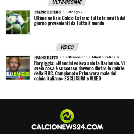
ULTIMISSIME
Federazione, quindi sarebbe stato più giusto
5 ore ago
CALCIO ESTERO
che il Parlamento si assumesse la
Ultime notizie Calcio Estero: tutte le novità del
giorno provenienti da tutto il mondo
responsabilità di disegnare un nuovo
assetto e una nuova organizzazione, e il
calcio avrebbe potuto poi scegliere il
VIDEO
presidente
»
.
1 settimana ago
Alberto Petrosilli
HANNO DETTO
Bargiggia: «Mancini voleva solo la Nazionale. Vi
svelo cosa è successo davvero dietro le quinte
LA PLAYLIST DELLE NOSTRE TOP NEWS
della FIGC. Campionato Primavera male del
calcio italiano» ESCLUSIVA e VIDEO