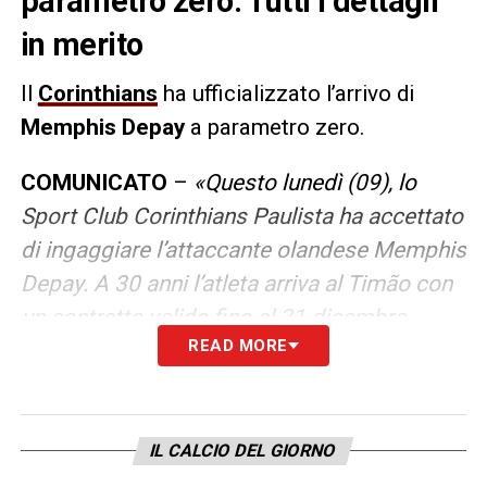
parametro zero. Tutti i dettagli
in merito
Il
Corinthians
ha ufficializzato l’arrivo di
Memphis Depay
a parametro zero.
COMUNICATO
–
«Questo lunedì (09), lo
Sport Club Corinthians Paulista ha accettato
di ingaggiare l’attaccante olandese Memphis
Depay. A 30 anni l’atleta arriva al Timão con
un contratto valido fino al 31 dicembre
READ MORE
2026. Formatosi nelle giovanili del PSV
Eindhoven, dall’Olanda, è arrivato in prima
squadra nel 2012. Due anni dopo, ha
partecipato alla Coppa del Mondo FIFA in
IL CALCIO DEL GIORNO
Brasile e ha anche segnato uno dei gol