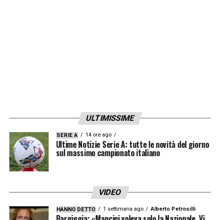
vincenti per la sua squadra contro il Cile, nel
Neo Quimica Arena. Ha giocato per
Manchester United-ING, Lione-FRA,
Barcellona-ESP e Atlético de Madrid-ESP,
club per cui ha giocato la scorsa stagione.
Per l’Olanda sono state giocate 98 partite e
sono stati segnati 46 gol»
.
ULTIMISSIME
LA PLAYLIST DELLE NOSTRE TOP NEWS
14 ore ago
SERIE A
Ultime Notizie Serie A: tutte le novità del giorno
sul massimo campionato italiano
VIDEO
1 settimana ago
Alberto Petrosilli
HANNO DETTO
Bargiggia: «Mancini voleva solo la Nazionale. Vi