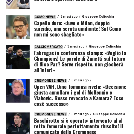
3 mesi ago
Giuseppe Colicchia
COMO NEWS
Capello duro: «Juve e Milan, doppio
suicidio, una serata umiliante! Sul Como
non mi sono sbagliato»
3 mesi ago
Giuseppe Colicchia
CALCIOMERCATO
Fabregas in conferenza stampa: «Voglio la
Champions! Le parole di Zanetti sul futuro
di Nico Paz? Serve rispetto, non giocherà
all’Inter!»
3 mesi ago
CREMONESE NEWS
Open VAR, Dino Tommasi rivela: «Decisione
giusta annullare i gol di McKennie e
Vlahovic. Rosso revocato a Kamara? Ecco
cos’è successo»
3 mesi ago
Giuseppe Colicchia
CREMONESE NEWS
Baschirotto si è operato: intervento al al
retto femorale perfettamente riuscito! Il
comunicato della Cremonese