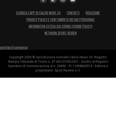
SCARICA L’APP DI CALCIO NEWS 24
CONTATTI
REDAZIONE
PRIVACY POLICY E TRATTAMENTO DEI DATI PERSONALI
INFORMATIVA ESTESA SUI COOKIE (COOKIE POLICY)
NETWORK SPORT REVIEW
gestisci il consenso
Copyright 2026 © riproduzione riservata Calcio News 24 -Registro
Stampa Tribunale di Torino n. 47 del 07/09/2021 - Iscritto al Registro
Operatori di Comunicazione al n. 26692 - P.I.11028660014 - Editore e
proprietario: Sport Review s.r.l.