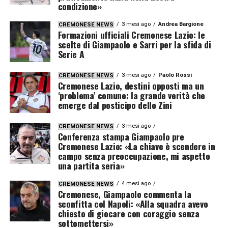
condizione»
3 mesi ago
Andrea Bargione
CREMONESE NEWS
Formazioni ufficiali Cremonese Lazio: le
scelte di Giampaolo e Sarri per la sfida di
Serie A
3 mesi ago
Paolo Rossi
CREMONESE NEWS
Cremonese Lazio, destini opposti ma un
‘problema’ comune: la grande verità che
emerge dal posticipo dello Zini
3 mesi ago
CREMONESE NEWS
Conferenza stampa Giampaolo pre
Cremonese Lazio: «La chiave è scendere in
campo senza preoccupazione, mi aspetto
una partita seria»
4 mesi ago
CREMONESE NEWS
Cremonese, Giampaolo commenta la
sconfitta col Napoli: «Alla squadra avevo
chiesto di giocare con coraggio senza
sottomettersi»