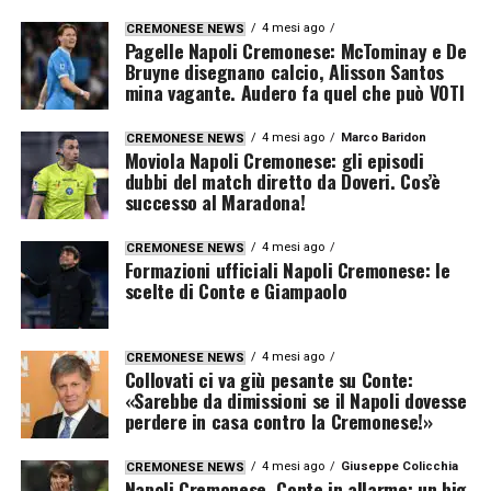
4 mesi ago
CREMONESE NEWS
Pagelle Napoli Cremonese: McTominay e De
Bruyne disegnano calcio, Alisson Santos
mina vagante. Audero fa quel che può VOTI
4 mesi ago
Marco Baridon
CREMONESE NEWS
Moviola Napoli Cremonese: gli episodi
dubbi del match diretto da Doveri. Cos’è
successo al Maradona!
4 mesi ago
CREMONESE NEWS
Formazioni ufficiali Napoli Cremonese: le
scelte di Conte e Giampaolo
4 mesi ago
CREMONESE NEWS
Collovati ci va giù pesante su Conte:
«Sarebbe da dimissioni se il Napoli dovesse
perdere in casa contro la Cremonese!»
4 mesi ago
Giuseppe Colicchia
CREMONESE NEWS
Napoli Cremonese, Conte in allarme: un big