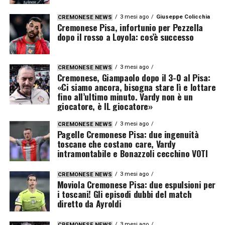
3 mesi ago
Giuseppe Colicchia
CREMONESE NEWS
Cremonese Pisa, infortunio per Pezzella
dopo il rosso a Loyola: cos’è successo
3 mesi ago
CREMONESE NEWS
Cremonese, Giampaolo dopo il 3-0 al Pisa:
«Ci siamo ancora, bisogna stare lì e lottare
fino all’ultimo minuto. Vardy non è un
giocatore, è IL giocatore»
3 mesi ago
CREMONESE NEWS
Pagelle Cremonese Pisa: due ingenuità
toscane che costano care, Vardy
intramontabile e Bonazzoli cecchino VOTI
3 mesi ago
CREMONESE NEWS
Moviola Cremonese Pisa: due espulsioni per
i toscani! Gli episodi dubbi del match
diretto da Ayroldi
3 mesi ago
CREMONESE NEWS