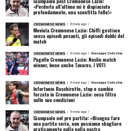
Giampaolo post Cremonese Lazio:
«Perderla all’ultimo mi è dispiaciuto
profondamente, una sconfitta folle!»
3 mesi ago
CREMONESE NEWS
Moviola Cremonese Lazio: Chiffi gestisce
senza episodi pesanti, gli episodi dubbi del
match
3 mesi ago
Giuseppe Colicchia
CREMONESE NEWS
Pagelle Cremonese Lazio: Noslin match
winner, bene anche Tavares. I VOTI
3 mesi ago
Giuseppe Colicchia
CREMONESE NEWS
Infortunio Baschirotto, stop e cambio
forzato in Cremonese Lazio: cosa filtra
sulle sue condizioni
3 mesi ago
CREMONESE NEWS
Giampaolo nel pre partita: «Bisogna fare
una partita seria, non possiamo sbagliare
praticamente nulla nella nostra