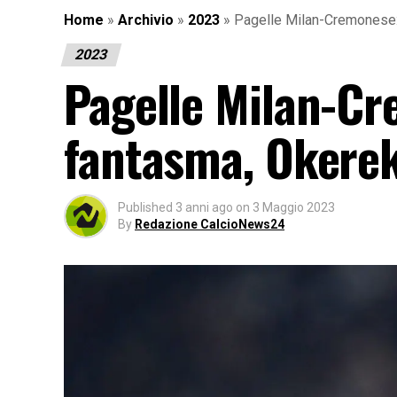
Home
»
Archivio
»
2023
»
Pagelle Milan-Cremonese: 
2023
Pagelle Milan-Cr
fantasma, Okerek
Published
3 anni ago
on
3 Maggio 2023
By
Redazione CalcioNews24