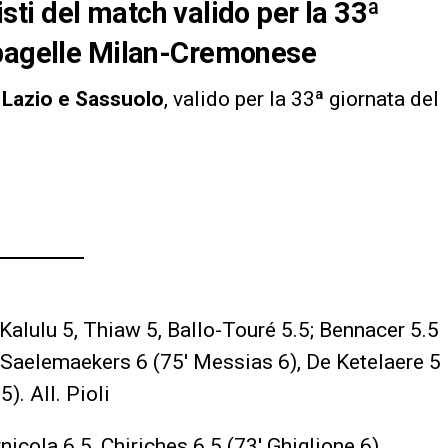
nisti del match valido per la 33ª
 pagelle Milan-Cremonese
Lazio e Sassuolo
, valido per la 33ª giornata del
 Kalulu 5, Thiaw 5, Ballo-Touré 5.5; Bennacer 5.5
); Saelemaekers 6 (75′ Messias 6), De Ketelaere 5
5). All. Pioli
icola 6.5, Chiriches 6.5 (73′ Ghiglione 6),