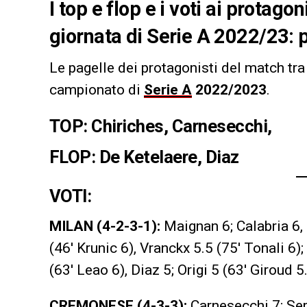
I top e flop e i voti ai protago
giornata di Serie A 2022/23:
Le pagelle dei protagonisti del match tra
campionato di
Serie A
2022/2023
.
TOP:
Chiriches, Carnesecchi,
FLOP:
De Ketelaere, Diaz
VOTI:
MILAN (4-2-3-1):
Maignan 6; Calabria 6,
(46′ Krunic 6), Vranckx 5.5 (75′ Tonali 6
(63′ Leao 6), Diaz 5; Origi 5 (63′ Giroud 5.
CREMONESE (4-3-3):
Carnesecchi 7; Sern