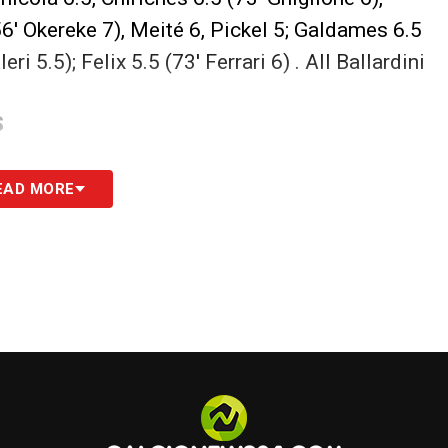
56′ Okereke 7), Meité 6, Pickel 5; Galdames 6.5
ri 5.5); Felix 5.5 (73′ Ferrari 6) . All Ballardini
S
EAD MORE