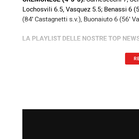
Lochosvili 6.5, Vasquez 5.5; Benassi 6 (
(84′ Castagnetti s.v.), Buonaiuto 6 (56′ Vale
LA PLAYLIST DELLE NOSTRE TOP NEW
R