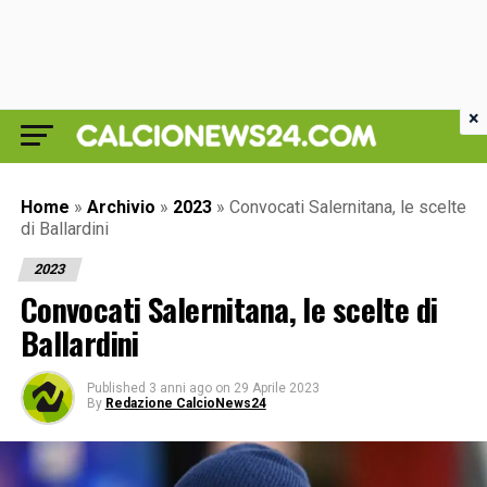
×
Home
»
Archivio
»
2023
»
Convocati Salernitana, le scelte
di Ballardini
2023
Convocati Salernitana, le scelte di
Ballardini
Published
3 anni ago
on
29 Aprile 2023
By
Redazione CalcioNews24