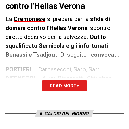
contro l’Hellas Verona
La
Cremonese
si prepara per la
sfida di
domani contro l’Hellas Verona
, scontro
diretto decisivo per la salvezza.
Out lo
squalificato Sernicola e gli infortunati
Benassi e Tsadjout
. Di seguito i
convocati
.
PORTIERI
– Carnesecchi, Saro, Sarr.
DIFENSORI
– Aiwu, Bianchetti, Chiriches,
READ MORE
Ferrari, Ghiglione, Lochoshvili, Quagliata,
Valeri, Vasquez.
CENTROCAMPISTI
– Acella, Castagnetti,
Galdames, Meité, Pickel.
IL CALCIO DEL GIORNO
ATTACCANTI
– Afena-Gyan, Basso Ricci,