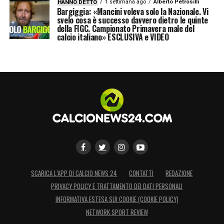
1 settimana ago
Alberto Petrosilli
HANNO DETTO
Bargiggia: «Mancini voleva solo la Nazionale. Vi
svelo cosa è successo davvero dietro le quinte
della FIGC. Campionato Primavera male del
calcio italiano» ESCLUSIVA e VIDEO
SCARICA L’APP DI CALCIO NEWS 24
CONTATTI
REDAZIONE
PRIVACY POLICY E TRATTAMENTO DEI DATI PERSONALI
INFORMATIVA ESTESA SUI COOKIE (COOKIE POLICY)
NETWORK SPORT REVIEW