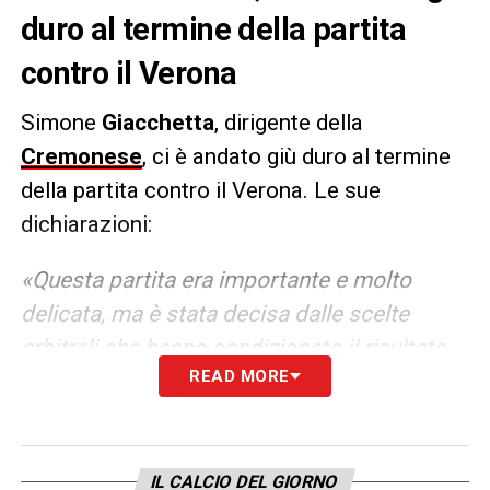
duro al termine della partita
contro il Verona
Simone
Giacchetta
, dirigente della
Cremonese
, ci è andato giù duro al termine
della partita contro il Verona. Le sue
dichiarazioni:
«Questa partita era importante e molto
delicata, ma è stata decisa dalle scelte
arbitrali che hanno condizionato il risultato.
READ MORE
Abbiamo fatto un’ottima partita, fin quando
eravamo undici contro undici abbiamo avuto
molte opportunità. L’espulsione di Quagliata
ha cambiato tutta la partita, insieme ad altre
IL CALCIO DEL GIORNO