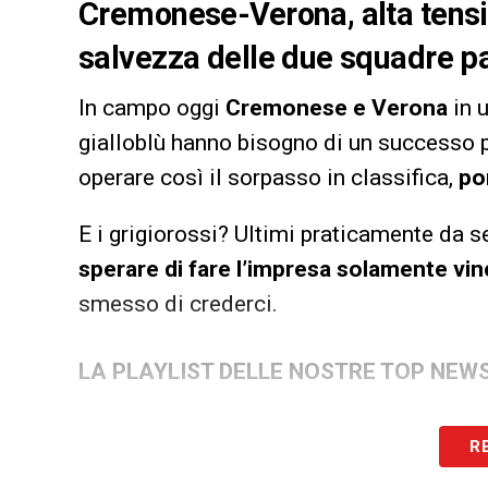
Cremonese-Verona, alta tension
salvezza delle due squadre p
In campo oggi
Cremonese e Verona
in u
gialloblù hanno bisogno di un successo p
operare così il sorpasso in classifica,
po
E i grigiorossi? Ultimi praticamente da s
sperare di fare l’impresa solamente vi
smesso di crederci.
LA PLAYLIST DELLE NOSTRE TOP NEW
R