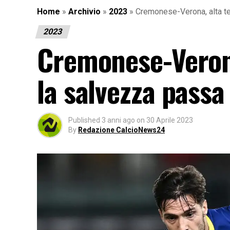
Home
»
Archivio
»
2023
»
Cremonese-Verona, alta ten
2023
Cremonese-Verona,
la salvezza passa
Published
3 anni ago
on
30 Aprile 2023
By
Redazione CalcioNews24