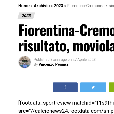
Home
»
Archivio
»
2023
»
Fiorentina-Cremonese: sinte
2023
Fiorentina-Cremon
risultato, moviol
Published
3 anni ago
on
27 Aprile 2023
By
Vincenzo Pennisi
[footdata_sportreview matchid=”f1s9f
src=”//calcionews24.footdata.com/sni