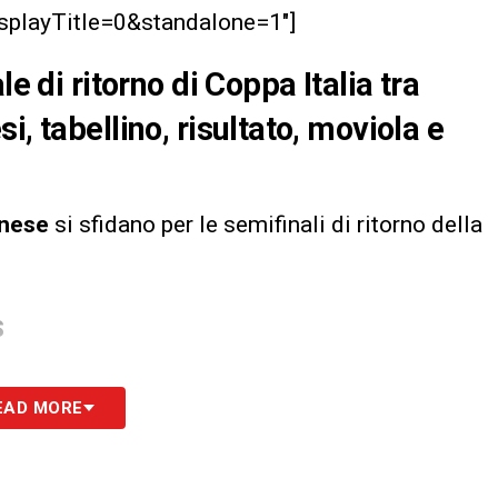
splayTitle=0&standalone=1″]
le di ritorno di Coppa Italia tra
, tabellino, risultato, moviola e
onese
si sfidano per le semifinali di ritorno della
S
EAD MORE