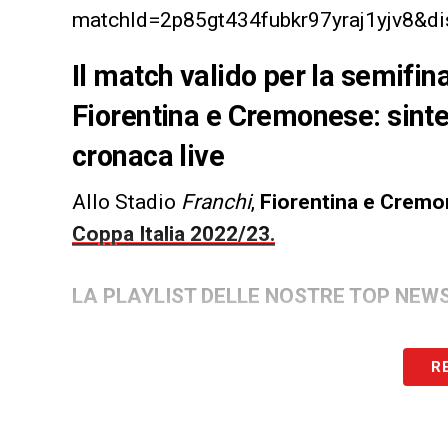
matchId=2p85gt434fubkr97yraj1yjv8&di
Il match valido per la semifina
Fiorentina e Cremonese: sintesi
cronaca live
Allo Stadio
Franchi
,
Fiorentina e Crem
Coppa Italia 2022/23.
LA PLAYLIST DELLE NOSTRE TOP NEW
R