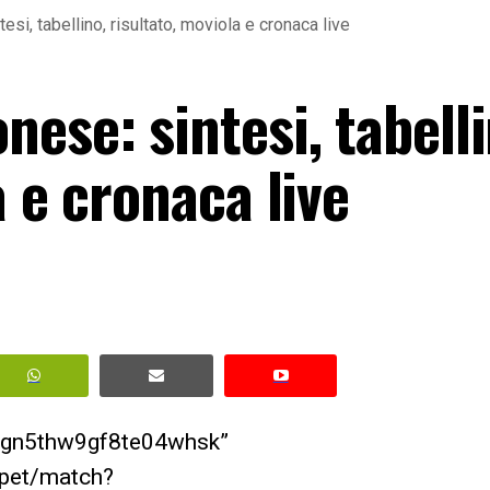
si, tabellino, risultato, moviola e cronaca live
ese: sintesi, tabelli
a e cronaca live
hign5thw9gf8te04whsk”
ppet/match?