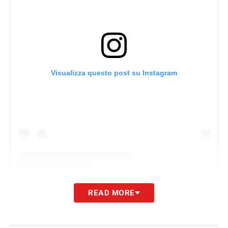
Visualizza questo post su Instagram
READ MORE
U
n post condiviso da Cristiano Ronaldo (@cristiano)