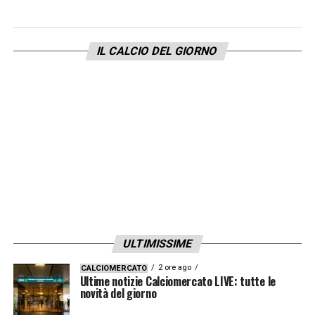
Il centrale difensivo portoghese è una delle
tante intuizioni azzeccate dal ds Pantaleo
IL CALCIO DEL GIORNO
Corvino, che lo ha prelevato dall’Estrela
Amadora spendendo poco più di un milione
di euro. Oggi il suo valore è cresciuto
enormemente:
il prezzo del 20enne supera
ormai i 20 milioni.
ULTIMISSIME
2 ore ago
CALCIOMERCATO
Ultime notizie Calciomercato LIVE: tutte le
novità del giorno