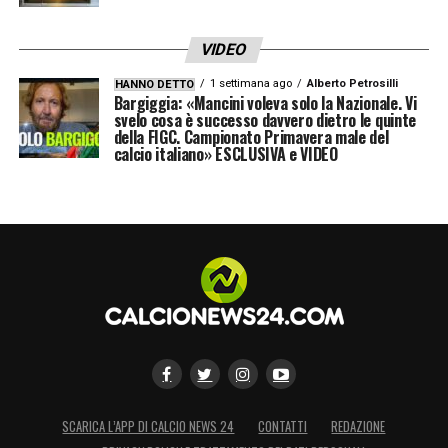
VIDEO
1 settimana ago
Alberto Petrosilli
HANNO DETTO
Bargiggia: «Mancini voleva solo la Nazionale. Vi
Dalla Juve all’Inter: colpo grosso di Marotta –
svelo cosa è successo davvero dietro le quinte
Calcionews24.com (Instagram Tiago Gabriel)
della FIGC. Campionato Primavera male del
La Juve ha messo da tempo nel mirino Tiago
calcio italiano» ESCLUSIVA e VIDEO
Gabriel. I bianconeri sono infatti alla ricerca
di un giocatore che abbia quelle
caratteristiche: il difensore del Lecce piace
non solo per la fisicità e la bravura nel gioco
aereo,
ma anche per il buon livello tecnico
e per la duttilità
che gli consente di rendere
bene anche da terzino destro.
L’idea di Comolli era quella di affondare il
SCARICA L’APP DI CALCIO NEWS 24
CONTATTI
REDAZIONE