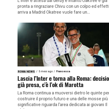
L’Inter è attesa dal derby e intanto Oaktree è già
pronta a ringraziare Chivu con un colpo ed effett
arriva a Madrid Okatree vuole fare un...
5 mesi ago
Francesca
ROMA NEWS
Lascia l’Inter e torna alla Roma: decisi
già presa, c’è l’ok di Marotta
La Roma continua a muoversi dietro le quinte pe
costruire il proprio futuro e una delle mosse più
significative riguarda l’area dedicata ai giovani Il