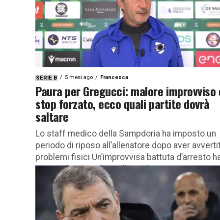
5 mesi ago
Francesca
SERIE B
Paura per Gregucci: malore improvviso 
stop forzato, ecco quali partite dovrà
saltare
Lo staff medico della Sampdoria ha imposto un
periodo di riposo all’allenatore dopo aver avverti
problemi fisici Un’improvvisa battuta d’arresto h
scosso la Sampdoria alla vigilia...