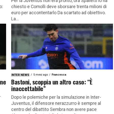
Per la Juventus non era pronto, ora Spalletti lo ha
o:
chiesto e Comolli deve sborsare trenta milioni di
euro per accontentarlo Da scartato ad obiettivo.
La...
5 mesi ago
Francesca
INTER NEWS
one
Bastoni, scoppia un altro caso: “È
inaccettabile”
r
Dopo le polemiche per la simulazione in Inter-
Juventus, il difensore nerazzurro è sempre al
centro del dibattito Sembra non avere pace