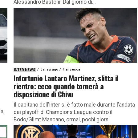
Alessandro Bastoni. Dal giorno di...
5 mesi ago
Francesca
INTER NEWS
Infortunio Lautaro Martinez, slitta il
rientro: ecco quando tornerà a
disposizione di Chivu
Il capitano dell’Inter si è fatto male durante l’andata
a,
dei playoff di Champions League contro il
Bodo/Glimt Mancano, ormai, pochi giorni
all’attesissimo derby della Madonnina che...