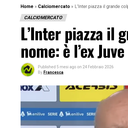
Home
»
Calciomercato
»
L’Inter piazza il grande col
CALCIOMERCATO
L’Inter piazza il 
nome: è l’ex Juve
Published
5 mesi ago
on
24 Febbraio 2026
By
Francesca