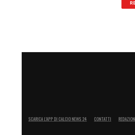
R
Se in porta l’obiettivo concreto è Vicari
alternative), in difesa l’Inter dovrà ringi
come Acerbi e de Vrij, anche loro giunti 
Per il ruolo di centrale, secondo Gianluc
Muharemovic
, 22enne bosniaco,
passat
Sassuolo. Il centrale piace da tempo ai ne
approdo a Milano già in inverno. L’estate
di qualità del giovane calciatore, sul qu
caso di cessione.
SCARICA L’APP DI CALCIO NEWS 24
CONTATTI
REDAZION