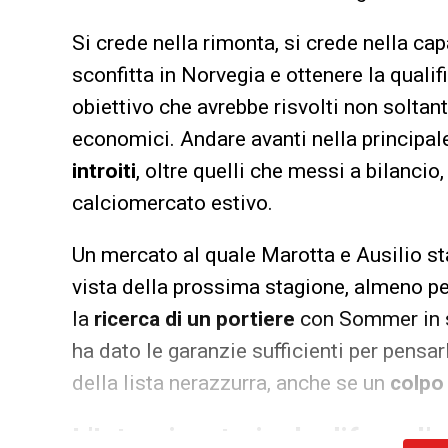
Si crede nella rimonta, si crede nella cap
sconfitta in Norvegia e ottenere la qualif
obiettivo che avrebbe risvolti non soltan
economici. Andare avanti nella principa
introiti
, oltre quelli che messi a bilancio
calciomercato estivo.
Un mercato al quale Marotta e Ausilio sta
vista della prossima stagione, almeno per
la
ricerca di un portiere
con Sommer in s
ha dato le garanzie sufficienti per pensa
della lista nerazzurra, anche se un
colpo
L’Inter ricostruire la difesa: l