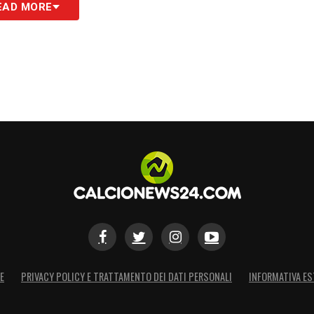
EAD MORE
o (ma non vanno trascurate anche piste
ovanire e andare a sostituire difensori esperti
a scadenza di contratto.
a Di Marzio, il nome caldo è quello di
o nella Juventus
prima di approdare al
razzurri, tanto che si parlava di un possibile
 potrebbe essere il momento giusto per il salto
ale proprio la Juve vanta anche una percentuale in
E
PRIVACY POLICY E TRATTAMENTO DEI DATI PERSONALI
INFORMATIVA ES