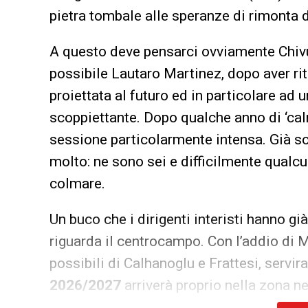
pietra tombale alle speranze di rimonta d
A questo deve pensarci ovviamente Chivu 
possibile Lautaro Martinez, dopo aver rit
proiettata al futuro ed in particolare ad 
scoppiettante. Dopo qualche anno di ‘cal
sessione particolarmente intensa. Già sol
molto: ne sono sei e difficilmente qualc
colmare.
Un buco che i dirigenti interisti hanno 
riguarda il centrocampo. Con l’addio di Mk
possibili di Calhanoglu e Frattesi, servi
2026/2027
arriverà proprio nella zona n