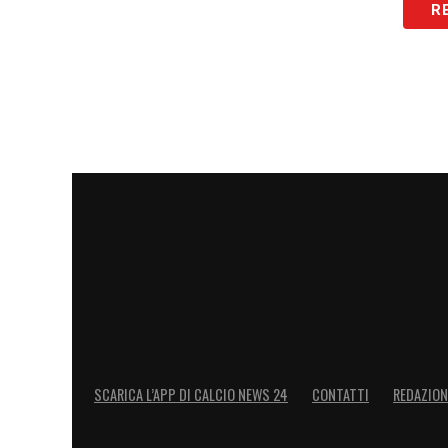
R
ASCOLTA LE NOSTRE NOTIZIE!
Non hai tempo di leggere? Scop
🎧
24
e ascolta i nostri approfond
L’Inter si riprende Stankovic: 
Proprio a centrocampo troverà spazio nel
20enne, cresciuto nelle giovanili nerazzu
ed è pronto a fare ritorno a casa.
SCARICA L’APP DI CALCIO NEWS 24
CONTATTI
REDAZION