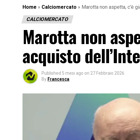
Home
»
Calciomercato
»
Marotta non aspetta, c’è già
CALCIOMERCATO
Marotta non aspet
acquisto dell’Inte
Published
5 mesi ago
on
27 Febbraio 2026
By
Francesca