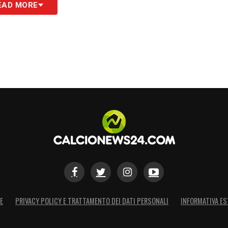
EAD MORE
ri la nuova sezione
Podcast di Calcio News
imenti audio.
è il primo rinforzo per Chivu
l’Inter che verrà
Aleksandar Stankovic
: il
rri, è letteralmente esploso nell’anno al Brugge
E
PRIVACY POLICY E TRATTAMENTO DEI DATI PERSONALI
INFORMATIVA ES