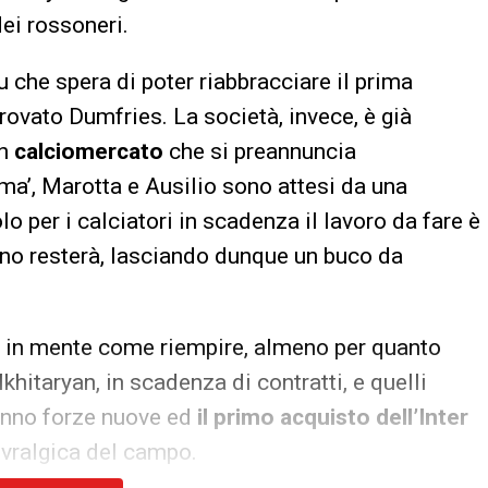
ei rossoneri.
che spera di poter riabbracciare il prima
rovato Dumfries. La società, invece, è già
un
calciomercato
che si preannuncia
ma’, Marotta e Ausilio sono attesi da una
o per i calciatori in scadenza il lavoro da fare è
uno resterà, lasciando dunque un buco da
già in mente come riempire, almeno per quanto
hitaryan, in scadenza di contratti, e quelli
ranno forze nuove ed
il primo acquisto dell’Inter
evralgica del campo.