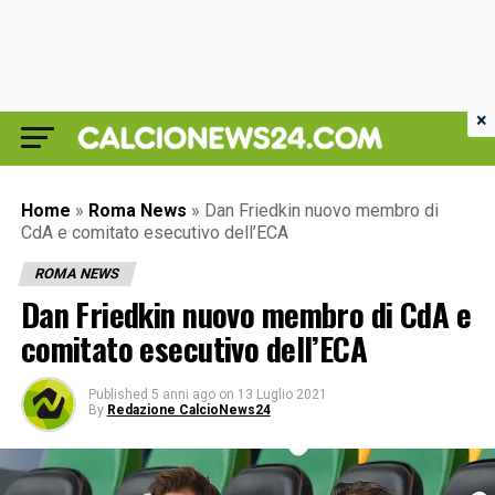
×
Home
»
Roma News
»
Dan Friedkin nuovo membro di
CdA e comitato esecutivo dell’ECA
ROMA NEWS
Dan Friedkin nuovo membro di CdA e
comitato esecutivo dell’ECA
Published
5 anni ago
on
13 Luglio 2021
By
Redazione CalcioNews24