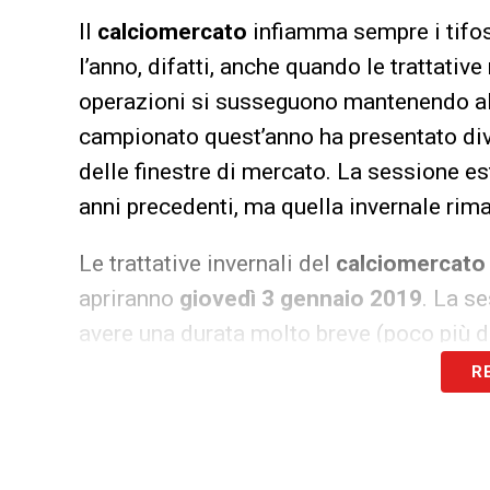
Il
calciomercato
infiamma sempre i tifosi
l’anno, difatti, anche quando le trattative
operazioni si susseguono mantenendo alto
campionato quest’anno ha presentato dive
delle finestre di mercato. La sessione est
anni precedenti, ma quella invernale rima
Le trattative invernali del
calciomercato
apriranno
giovedì 3 gennaio 2019
. La s
avere una durata molto breve (poco più d
18 gennaio 2019 alle ore 20
), ma dopo l
R
club avranno tempo, dunque, sino al
31 g
utili a rinforzare le proprie rose.