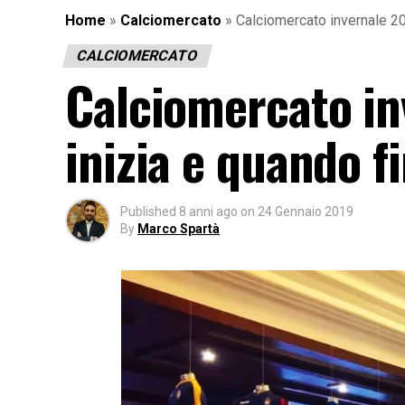
Home
»
Calciomercato
»
Calciomercato invernale 20
CALCIOMERCATO
Calciomercato in
inizia e quando f
Published
8 anni ago
on
24 Gennaio 2019
By
Marco Spartà