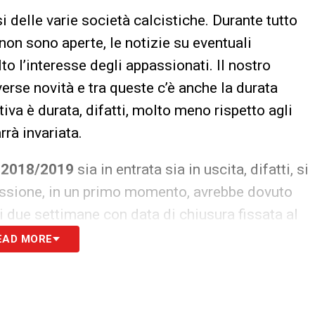
 delle varie società calcistiche. Durante tutto
 non sono aperte, le notizie su eventuali
 l’interesse degli appassionati. Il nostro
rse novità e tra queste c’è anche la durata
iva è durata, difatti, molto meno rispetto agli
rrà invariata.
 2018/2019
sia in entrata sia in uscita, difatti, si
essione, in un primo momento, avrebbe dovuto
i due settimane con data di chiusura fissata al
a richiesta delle società è stata prolungata. I
EAD MORE
ennaio 2019 alle ore 20
per chiudere gli affari