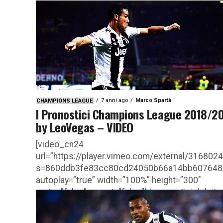
7 anni ago
Marco Spartà
CHAMPIONS LEAGUE
I Pronostici Champions League 2018/2
by LeoVegas – VIDEO
[video_cn24
url=”https://player.vimeo.com/external/31680
s=860ddb3fe83cc80cd24050b66a14bb607648
autoplay=”true” width=”100%” height=”300″
mute=”false” repeat=”false”] I pronostici del rito
degli ottavi di finale della Champions League
2018/2019 Il fascino della Champions League è