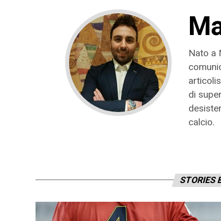
Ma
Nato a N
comunica
articoli
di super
desister
calcio.
STORIES 