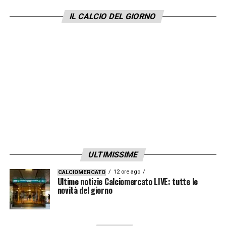
garantisce l’accesso alle prossime
IL CALCIO DEL GIORNO
competizioni europee dovranno subito
risollevare la testa e trovare punti. A San Siro
contro il Milan mister
De Zerbi
manderà in
campo la sua formazione tipo con il
consueto
4-3-3
. In porta ci sarà
Consigli
,
mentre
Lirola
,
Ferrari
,
Peluso
e
Rogerio
formeranno la retroguardia difensiva. A
centrocampo confermati
Locatelli
e
Sensi
affiancati da
Bourabia
che sostituirà lo
ULTIMISSIME
squalificato
Duncan
. Nel tridente torna
12 ore ago
CALCIOMERCATO
Berardi
con
Babacar
e
Djuricic
.
Ultime notizie Calciomercato LIVE: tutte le
novità del giorno
PROBABILE FORMAZIONE MILAN (4-3-
3):
Donnarumma; Conti, Musacchio,