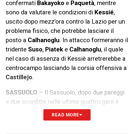
confermati
Bakayoko
e
Paquetà
, mentre
sono da valutare le condizioni di
Kessié
,
uscito dopo mezz’ora contro la Lazio per un
problema fisico, che potrebbe lasciare il
posto a
Calhanoglu
. In attacco formeranno il
tridente
Suso
,
Piatek
e
Calhanoglu
, il quale
nel caso di assenza di Kessiè arretrerebbe a
centrocampo lasciando la corsia offensiva a
Castillejo
.
SASSUOLO
– Il Sassuolo, dopo due pareggi
e due sconfitte nelle ultime quattro gare è
scivolato all’
undicesimo posto
in classifica
READ MORE
a
meno 7
dalla
zona Europa
. Gli emiliani se
vogliono conquistare un posizionamento che