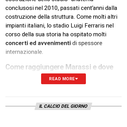
conclusosi nel 2010, passati cent’anni dalla
costruzione della struttura. Come molti altri
impianti italiani, lo stadio Luigi Ferraris nel
corso della sua storia ha ospitato molti
concerti ed avvenimenti
di spessore
internazionale.
Come raggiungere Marassi e dove
parcheggiare
READ MORE
Lo
Stadio Luigi Ferraris
si trova in
Via
Giovanni De Prà 1
nel quartiere di Marassi
,da cui ha preso il nome iniziale. Ecco come
IL CALCIO DEL GIORNO
arrivare e dove parcheggiare: