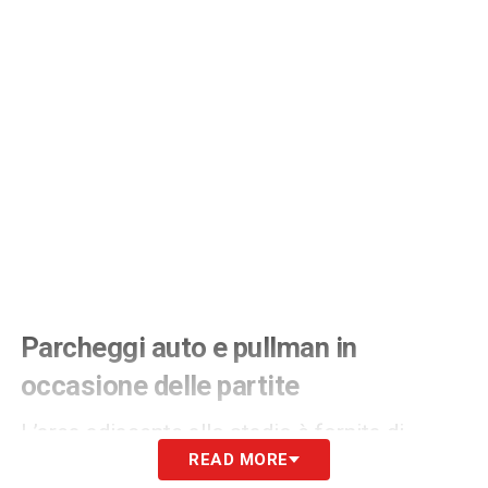
Parcheggi auto e pullman in
occasione delle partite
L’area adiacente allo stadio è fornita di
READ MORE
numerosi parcheggi in grado di contenere