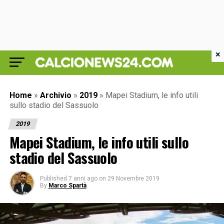
×
Home
»
Archivio
»
2019
»
Mapei Stadium, le info utili
sullo stadio del Sassuolo
2019
Mapei Stadium, le info utili sullo
stadio del Sassuolo
Published
7 anni ago
on
29 Novembre 2019
By
Marco Spartà