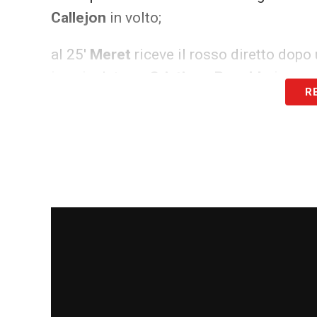
Callejon
in volto;
al 25′
Meret
riceve il rosso diretto dopo 
in scivolata su
Cristiano Ronaldo
in agg
R
al 2′ st viene ristabilita la parità numer
ammonito. Il bosniaco riceve il rosso, or
al 35′ st silent check del VAR per verifi
cross di
Fabian Ruiz.
Lungo colloquio Roc
fischia il rigore;
al 42′ durissimo fallo non sanzionato di
già ammonito, l’arbitro lo grazia;
al 42′ st l’arbitro interviene per sedare u