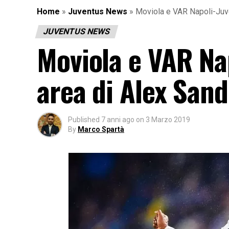
Home
»
Juventus News
»
Moviola e VAR Napoli-Juven
JUVENTUS NEWS
Moviola e VAR Na
area di Alex Sand
Published
7 anni ago
on
3 Marzo 2019
By
Marco Spartà