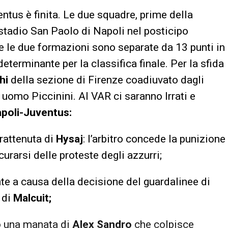
entus è finita. Le due squadre, prime della
 stadio San Paolo di Napoli nel posticipo
te le due formazioni sono separate da 13 punti in
determinante per la classifica finale. Per la sfida
hi
della sezione di Firenze coadiuvato dagli
 uomo Piccinini. Al VAR ci saranno Irrati e
poli-Juventus:
rattenuta di
Hysaj
: l’arbitro concede la punizione
urarsi delle proteste degli azzurri;
e a causa della decisione del guardalinee di
 di
Malcuit;
do una manata di
Alex Sandro
che colpisce