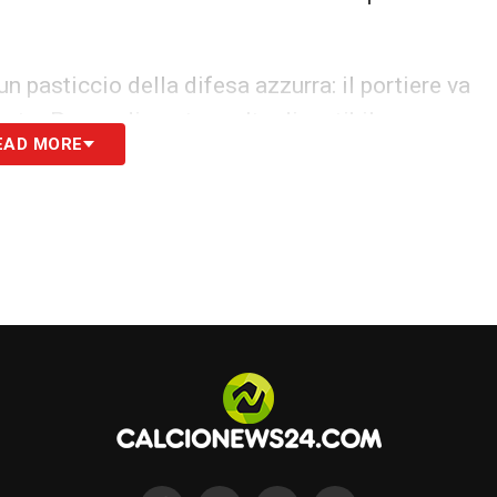
un pasticcio della difesa azzurra: il portiere va
uato. Provvedimento molto discutibile;
EAD MORE
ica: tocco di mano eloquente di
Pjanic
, già
a si giocherà 10 vs 10;
care un dubbio tocco di mano di
Alex Sandro
sul
chi-Irrati, ma dopo un consulto al VAR l’arbitro
Koulibaly
ai danni di
Dybala
: il senegalese era
n litigio in campo, punendo con un giallo