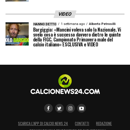
VIDEO
1 settimana ago
Alberto Petrosilli
HANNO DETTO
Bargiggia: «Mancini voleva solo la Nazionale. Vi
svelo cosa è successo davvero dietro le quinte
della FIGC. Campionato Primavera male del
calcio italiano» ESCLUSIVA e VIDEO
SCARICA L’APP DI CALCIO NEWS 24
CONTATTI
REDAZIONE