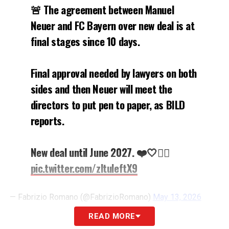
🚨 The agreement between Manuel
Neuer and FC Bayern over new deal is at
final stages since 10 days.
Final approval needed by lawyers on both
sides and then Neuer will meet the
directors to put pen to paper, as BILD
reports.
New deal until June 2027. ❤️🤍✍🏼
pic.twitter.com/zltuleftX9
— Fabrizio Romano (@FabrizioRomano)
May 13, 2026
READ MORE
PAROLE
– «
🚨 L’accordo tra Manuel Neuer e