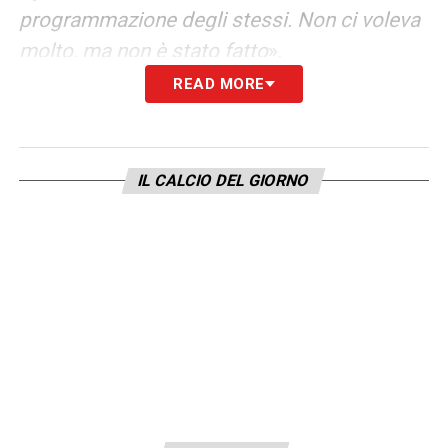
programmazione degli stessi. Non ci voleva
molto, ma non è stato fatto
».
READ MORE
LO SLITTAMENTO DEL DERBY DI ROMA
–
«
Lo slittamento del derby era l’unica
soluzione percorribile. Mi concentrerei sul
IL CALCIO DEL GIORNO
fatto che in due giorni Roma ospiterà gli
Internazionali di tennis – una manifestazione
sempre più importante a livello mondiale – e
il giorno a seguire il derby della capitale, una
delle partite più spettacolari. Il tutto si
svolgerà all’interno di quello che ritengo
essere il complesso sportivo più bello del
mondo
».