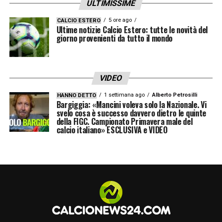
ULTIMISSIME
TEMIAMO GLI SCONTRI?
– «
Mi auguro che
gli appassionati di sport si possano godere
5 ore ago
CALCIO ESTERO
Ultime notizie Calcio Estero: tutte le novità del
lo spettacolo dentro e fuori gli impianti
giorno provenienti da tutto il mondo
sportivi. Gli uomini e le donne delle forze
dell’ordine, come sempre, saranno in campo
VIDEO
con equilibrio e professionalità per garantire
1 settimana ago
Alberto Petrosilli
HANNO DETTO
il miglior svolgimento degli eventi
».
Bargiggia: «Mancini voleva solo la Nazionale. Vi
svelo cosa è successo davvero dietro le quinte
della FIGC. Campionato Primavera male del
LA PLAYLIST DELLE NOSTRE TOP NEWS
calcio italiano» ESCLUSIVA e VIDEO