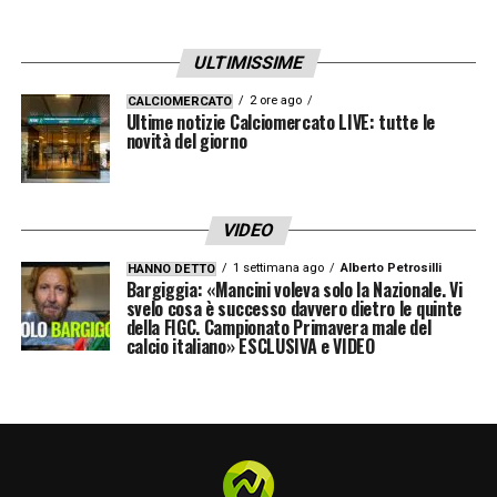
LAZIO – IL PEGGIORE
ULTIMISSIME
Parolo 5
: Il centrocampista biancoceleste
2 ore ago
CALCIOMERCATO
Ultime notizie Calciomercato LIVE: tutte le
appare nervoso e poco concentrato nel
novità del giorno
corso del match durante il quale non ha mai
inciso. Inzaghi lo richiama al 73’ mandando
in campo Luis Alberto.
VIDEO
1 settimana ago
Alberto Petrosilli
HANNO DETTO
MILAN – IL MIGLIORE
Bargiggia: «Mancini voleva solo la Nazionale. Vi
svelo cosa è successo davvero dietro le quinte
della FIGC. Campionato Primavera male del
Musacchio 6,5
: Il difensore riesce a
calcio italiano» ESCLUSIVA e VIDEO
contenere le sortite di Immobile e Correa,
costringendo più volte gli avversari a calciare
da fuori area.