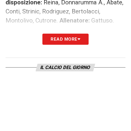
disposizione:
Reina, Donnarumma A., Abate,
Conti, Strinic, Rodriguez, Bertolacci,
Montolivo, Cutrone.
Allenatore:
Gattuso.
AMMONITI:
35′ Parolo (L), 43′ Romagnoli
READ MORE
(M), 77 Calabria (M), 78′ Patric (L),
80′ Donnarumma (M).
IL CALCIO DEL GIORNO
ARBITRO:
Orsato di Schio.
LAZIO – IL MIGLIORE
Acerbi 6,5:
Buona prova del difensore
biancoceleste che chiude sempre bene le
iniziative rossonere nonostante di fronte ci
fosse un cliente scomodo come Piatek.