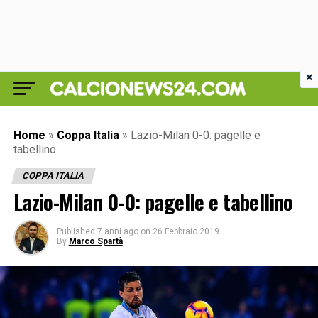
×
Home
»
Coppa Italia
»
Lazio-Milan 0-0: pagelle e
tabellino
COPPA ITALIA
Lazio-Milan 0-0: pagelle e tabellino
Published
7 anni ago
on
26 Febbraio 2019
By
Marco Spartà