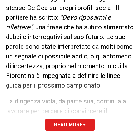
stesso De Gea sui propri profili social. Il
portiere ha scritto:
“Devo riposarmi e
riflettere”
, una frase che ha subito alimentato
dubbi e interrogativi sul suo futuro. Le sue
parole sono state interpretate da molti come
un segnale di possibile addio, o quantomeno
di incertezza, proprio nel momento in cui la
Fiorentina è impegnata a definire le linee
guida per il prossimo campionato.
La dirigenza viola, da parte sua, continua a
lavorare per cercare di convincere il
giocatore a restare e dare continuità al
READ MORE
progetto tecnico.
Tuttavia
, l’inserimento del
Monaco potrebbe complicare i piani,