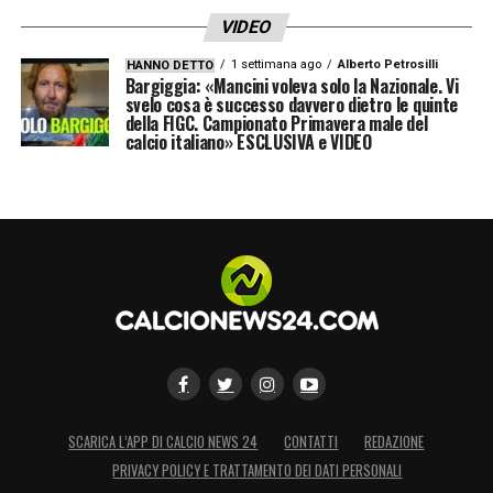
VIDEO
1 settimana ago
Alberto Petrosilli
HANNO DETTO
Bargiggia: «Mancini voleva solo la Nazionale. Vi
svelo cosa è successo davvero dietro le quinte
della FIGC. Campionato Primavera male del
calcio italiano» ESCLUSIVA e VIDEO
SCARICA L’APP DI CALCIO NEWS 24
CONTATTI
REDAZIONE
PRIVACY POLICY E TRATTAMENTO DEI DATI PERSONALI