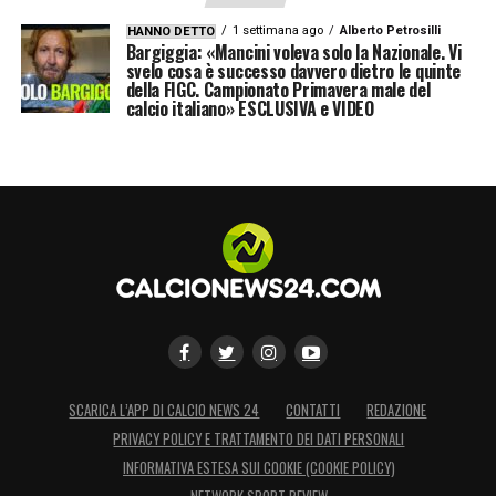
1 settimana ago
Alberto Petrosilli
HANNO DETTO
Bargiggia: «Mancini voleva solo la Nazionale. Vi
svelo cosa è successo davvero dietro le quinte
della FIGC. Campionato Primavera male del
calcio italiano» ESCLUSIVA e VIDEO
SCARICA L’APP DI CALCIO NEWS 24
CONTATTI
REDAZIONE
PRIVACY POLICY E TRATTAMENTO DEI DATI PERSONALI
INFORMATIVA ESTESA SUI COOKIE (COOKIE POLICY)