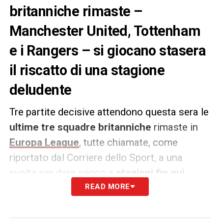
britanniche rimaste –
Manchester United, Tottenham
e i Rangers – si giocano stasera
il riscatto di una stagione
deludente
Tre partite decisive attendono questa sera le
ultime tre squadre britanniche
rimaste in
Europa League
, tutte chiamate, come
riportato dal Corriere dello Sport, a una
svolta per dare senso a
stagioni fin qui
deludenti
. Il
Manchester United
READ MORE
ospita il
Lione dopo l’1-1 dell’andata: serve solo una
vittoria per evitare l’ennesima annata